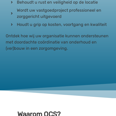
Behoudt u rust en veiligheid op de locatie
Wordt uw vastgoedproject professioneel en
zorggericht uitgevoerd
Houdt u grip op kosten, voortgang en kwaliteit
Ontdek hoe wij uw organisatie kunnen ondersteunen
met doordachte coördinatie van onderhoud en
(ver)bouw in een zorgomgeving.
Waarom OCS?