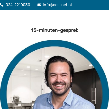
024-2210030
info@ocs-net.nl
15-minuten-gesprek